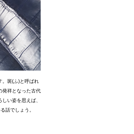
。斑(ふ)と呼ばれ
の発祥となった古代
ろしい姿を思えば、
得る話でしょう。