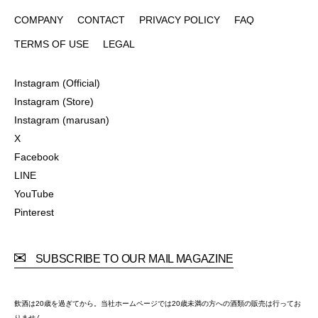
COMPANY
CONTACT
PRIVACY POLICY
FAQ
COMPANY
CONTACT
PRIVACY POLICY
FAQ
TERMS OF USE
LEGAL
TERMS OF USE
LEGAL
Instagram (Official)
Instagram (Official)
Instagram (Store)
Instagram (Store)
Instagram (marusan)
Instagram (marusan)
X
X
Facebook
Facebook
LINE
LINE
YouTube
YouTube
Pinterest
Pinterest
SUBSCRIBE TO OUR MAIL MAGAZINE
飲酒は20歳を過ぎてから。当社ホームページでは20歳未満の方への酒類の販売は行ってお
りません。