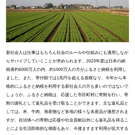
新社会人は仕事はもちろん社会のルールや仕組みにも適用しなが
らサバイブしていくことが求められます。
2023
年度は日本の納
税者約
6000
万人の内、約
1000
万人の方がふるさと納税を利用し
ました。また、寄付額では
1
兆円を超える規模なり、今年から本
格的にふるさと納税を利用する新社会人の方も多いのではないで
しょうか。ふるさと納税は、応援した市区町村に寄附を行い、寄
附の謝礼として返礼品を受け取ることができます。主な返礼品と
しては、米、牛肉、海産物など各地の様々な名産品が連想されま
すが、自治体への寄附は応援や社会貢献以外にも返礼品を得るこ
とによる生活防衛的な側面もあり、今後ますます利用が拡大する