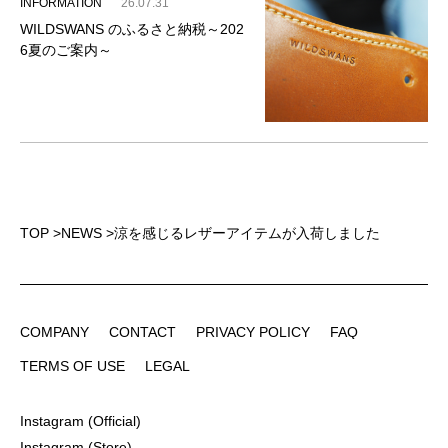
INFORMATION
26.07.31
WILDSWANS のふるさと納税～202
6夏のご案内～
TOP
>
NEWS
>
涼を感じるレザーアイテムが入荷しました
COMPANY
CONTACT
PRIVACY POLICY
FAQ
COMPANY
CONTACT
PRIVACY POLICY
FAQ
TERMS OF USE
LEGAL
TERMS OF USE
LEGAL
Instagram (Official)
Instagram (Official)
Instagram (Store)