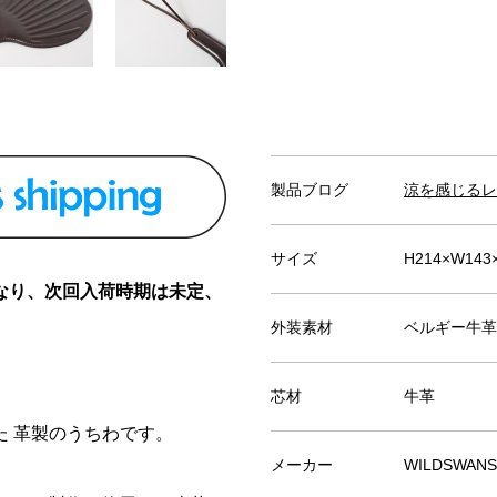
製品ブログ
涼を感じるレ
サイズ
H214×W143
なり、次回入荷時期は未定、
。
外装素材
ベルギー牛革
芯材
牛革
 革製のうちわです。
メーカー
WILDSWA