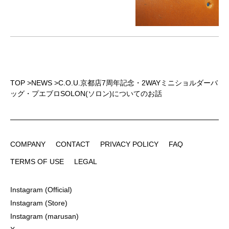
TOP
>
NEWS
>
C.O.U.京都店7周年記念・2WAYミニショルダーバ
ッグ・プエブロSOLON(ソロン)についてのお話
COMPANY
CONTACT
PRIVACY POLICY
FAQ
COMPANY
CONTACT
PRIVACY POLICY
FAQ
TERMS OF USE
LEGAL
TERMS OF USE
LEGAL
Instagram (Official)
Instagram (Official)
Instagram (Store)
Instagram (Store)
Instagram (marusan)
Instagram (marusan)