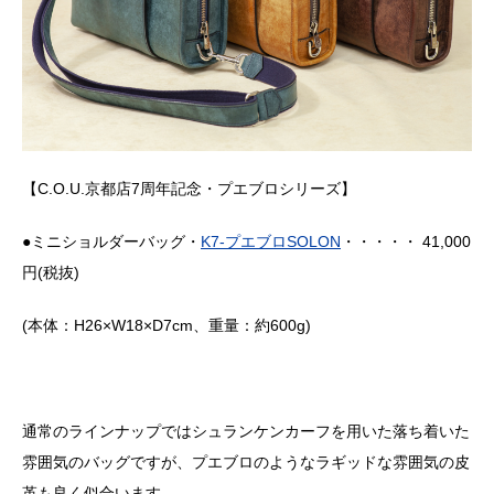
【C.O.U.京都店7周年記念・プエブロシリーズ】
●ミニショルダーバッグ・
K7-プエブロSOLON
・・・・・ 41,000
円(税抜)
(本体：H26×W18×D7cm、重量：約600g)
通常のラインナップではシュランケンカーフを用いた落ち着いた
雰囲気のバッグですが、プエブロのようなラギッドな雰囲気の皮
革も良く似合います。