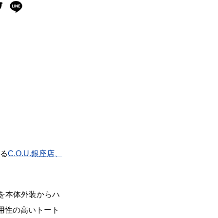
ある
C.O.U.銀座店、
を本体外装からハ
用性の高いトート