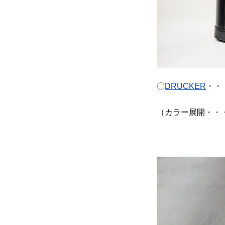
〇
DRUCKER
・・
（カラー展開・・