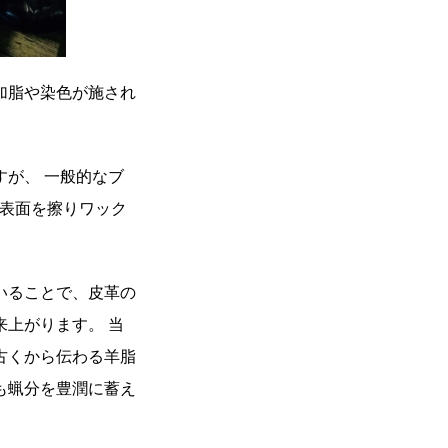
加脂や染色が施され
が、 一般的なブ
の表面を擦りワック
いることで、皮革の
来上がります。 当
古くから伝わる羊脂
も蝋分を豊潤に蓄え