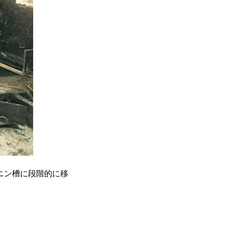
ニン槽に段階的に移
。