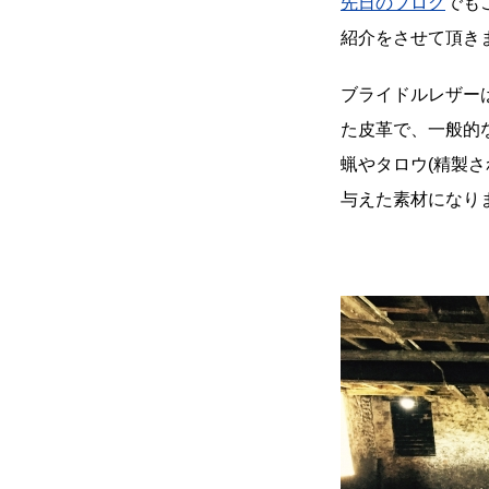
先日のブログ
でも
紹介をさせて頂き
ブライドルレザー
た皮革で、一般的
蝋やタロウ(精製
与えた素材になり