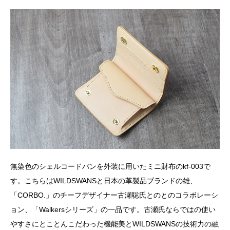
無染色のシェルコードバンを外装に用いたミニ財布のkf-003で
す。こちらはWILDSWANSと日本の革製品ブランドの雄、
「CORBO.」のチーフデザイナー古瀬聡氏とのとのコラボレーシ
ョン、「Walkersシリーズ」の一品です。古瀬氏ならではの使い
やすさにとことんこだわった機能美とWILDSWANSの技術力の融