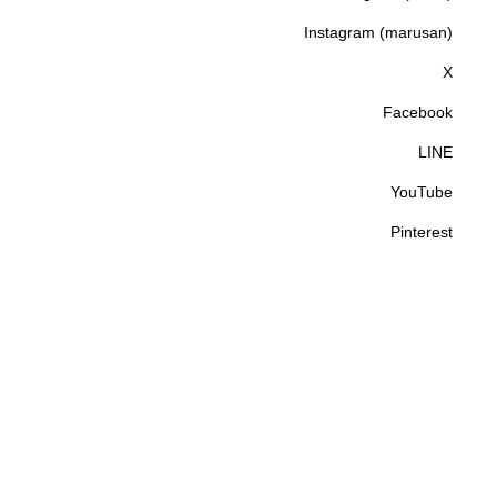
Instagram (Store)
Instagram (marusan)
Instagram (marusan)
X
X
Facebook
Facebook
LINE
LINE
YouTube
YouTube
Pinterest
Pinterest