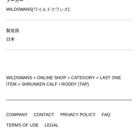
メーカー
WILDSWANS(ワイルドスワンズ)
製造国
日本
WILDSWANS
>
ONLINE SHOP
>
CATEGORY
>
LAST ONE
ITEM
> SHRUNKEN CALF / RODDY (TAP)
COMPANY
CONTACT
PRIVACY POLICY
FAQ
COMPANY
CONTACT
PRIVACY POLICY
FAQ
TERMS OF USE
LEGAL
TERMS OF USE
LEGAL