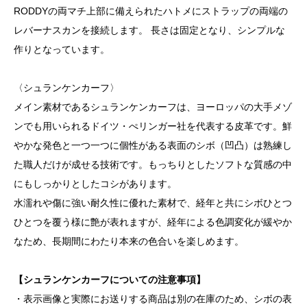
RODDYの両マチ上部に備えられたハトメにストラップの両端の
レバーナスカンを接続します。 長さは固定となり、シンプルな
作りとなっています。
〈シュランケンカーフ〉
メイン素材であるシュランケンカーフは、ヨーロッパの大手メゾ
ンでも用いられるドイツ・ぺリンガー社を代表する皮革です。鮮
やかな発色と一つ一つに個性がある表面のシボ（凹凸）は熟練し
た職人だけが成せる技術です。もっちりとしたソフトな質感の中
にもしっかりとしたコシがあります。
水濡れや傷に強い耐久性に優れた素材で、経年と共にシボひとつ
ひとつを覆う様に艶が表れますが、経年による色調変化が緩やか
なため、長期間にわたり本来の色合いを楽しめます。
【シュランケンカーフについての注意事項】
・表示画像と実際にお送りする商品は別の在庫のため、シボの表