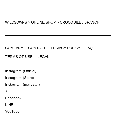
WILDSWANS
>
ONLINE SHOP
> CROCODILE / BRANCH II
COMPANY
CONTACT
PRIVACY POLICY
FAQ
COMPANY
CONTACT
PRIVACY POLICY
FAQ
TERMS OF USE
LEGAL
TERMS OF USE
LEGAL
Instagram (Official)
Instagram (Official)
Instagram (Store)
Instagram (Store)
Instagram (marusan)
Instagram (marusan)
X
X
Facebook
Facebook
LINE
LINE
YouTube
YouTube