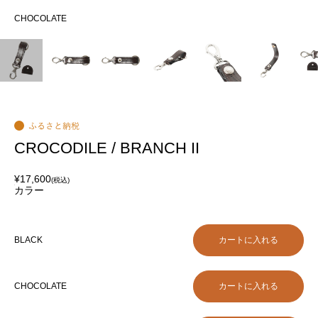
CHOCOLATE
CH
CROCODILE / BRANCH II
¥17,600
(税込)
カラー
BLACK
CHOCOLATE