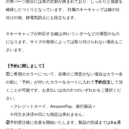
の帯パーツ部分には革の芯材が挟まれており、しっかりと強度を
確保したつくりとなっています。 付属のキーキャップは鍵の仕
分けの他、静電気防止にも役立ちます。
※キーキャップが対応する鍵はJNシリンダーなどの薄型のもの
になります。サイズや形状によっては取り付けられない場合もご
ざいます。
【予約に関しまして】
①
ご希望のカラーについて、在庫のご用意がない場合はカラー名
の前に「予約」が付いたカラーをカートに入れて
予約注文
して頂
くことが可能です。お支払いは次の3つのいずれかをご選択くだ
さい。
＜クレジットカード、AmazonPay、銀行振込＞
※代引き決済や日にち指定は承れません。
②
予約受注後に生産を開始いたします。製品の完成までは
3ヵ月