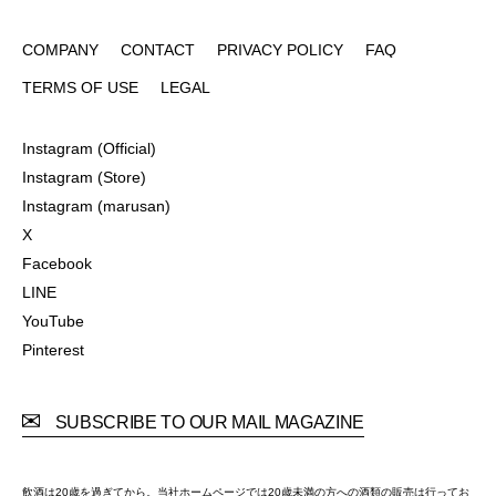
COMPANY
CONTACT
PRIVACY POLICY
FAQ
COMPANY
CONTACT
PRIVACY POLICY
FAQ
TERMS OF USE
LEGAL
TERMS OF USE
LEGAL
Instagram (Official)
Instagram (Official)
Instagram (Store)
Instagram (Store)
Instagram (marusan)
Instagram (marusan)
X
X
Facebook
Facebook
LINE
LINE
YouTube
YouTube
Pinterest
Pinterest
SUBSCRIBE TO OUR MAIL MAGAZINE
飲酒は20歳を過ぎてから。当社ホームページでは20歳未満の方への酒類の販売は行ってお