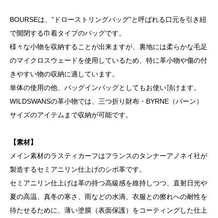
BOURSEは、”ドローストリングバッグ”と呼ばれる口元を引き紐
で開閉する巾着タイプのバッグです。
様々な小物を収納することが出来ますが、裏地には柔らかな毛足
のマイクロスウェードを使用しているため、特に革小物や傷の付
きやすい物の収納に適しています。
単体の使用の他、バッグインバッグとしてもお使い頂けます。
WILDSWANSの革小物では、三つ折り財布・BYRNE（バーン）
サイズのアイテムまで収納が可能です。
【素材】
メイン素材のラスティカーフはフランスのタンナーアノネイ社が
製造するセミアニリン仕上げのシボ革です。
セミアニリン仕上げは革の持つ高級感を維持しつつ、直射日光や
夏の高温、真冬の寒さ、雨などの水滴、衣服との擦れへの耐性を
待たせるために、薄い塗膜（表面保護）をコーティングした仕上