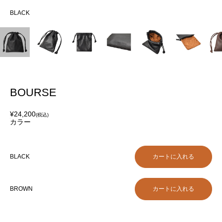
BLACK
BL
BOURSE
¥24,200
(税込)
カラー
BLACK
BROWN