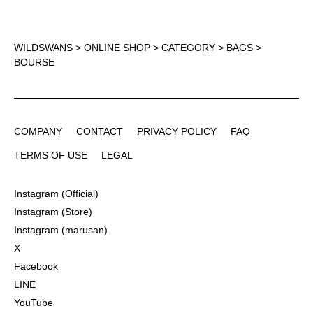
WILDSWANS
>
ONLINE SHOP
>
CATEGORY
>
BAGS
>
BOURSE
COMPANY
CONTACT
PRIVACY POLICY
FAQ
COMPANY
CONTACT
PRIVACY POLICY
FAQ
TERMS OF USE
LEGAL
TERMS OF USE
LEGAL
Instagram (Official)
Instagram (Official)
Instagram (Store)
Instagram (Store)
Instagram (marusan)
Instagram (marusan)
X
X
Facebook
Facebook
LINE
LINE
YouTube