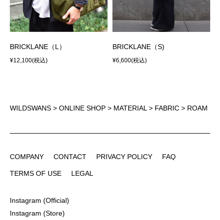
BRICKLANE（L）
BRICKLANE（S)
¥12,100
(税込)
¥6,600
(税込)
WILDSWANS
>
ONLINE SHOP
>
MATERIAL
>
FABRIC
> ROAM
COMPANY
CONTACT
PRIVACY POLICY
FAQ
COMPANY
CONTACT
PRIVACY POLICY
FAQ
TERMS OF USE
LEGAL
TERMS OF USE
LEGAL
Instagram (Official)
Instagram (Official)
Instagram (Store)