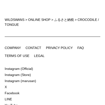
WILDSWANS
>
ONLINE SHOP
>
ふるさと納税
> CROCODILE /
TONGUE
COMPANY
CONTACT
PRIVACY POLICY
FAQ
COMPANY
CONTACT
PRIVACY POLICY
FAQ
TERMS OF USE
LEGAL
TERMS OF USE
LEGAL
Instagram (Official)
Instagram (Official)
Instagram (Store)
Instagram (Store)
Instagram (marusan)
Instagram (marusan)
X
X
Facebook
Facebook
LINE
LINE