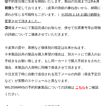
②
予約受注後に生産を開始いたします。製品の完成までは
3ヵ月
前後
を予定しております。（皮革の供給の兼ね合いから、納期に
遅れが生じる可能性もございます。）
※2026.1.14 お届け納期を
変更させて頂きました。
③
発送メールにて製品完成のお知らせ、併せて伝票番号等お荷物
の詳細についてご連絡させていただきます。
※皮革の質や、斑柄など個体別の指定は出来かねます。
※本製品以外の製品を購入希望の場合は、別カートにて購入のお
手続きをお願い致します。もし同一カートで購入手続きをされた
場合、本製品の入荷時に同梱で発送させて頂きます。
※注文完了時に自動で送信される完了メールの内容（発送予定日
など）が実際のスケジュールと異なります。
WILDSWANSの予約対象製品についての詳細は
こちら
をご確認
ください。