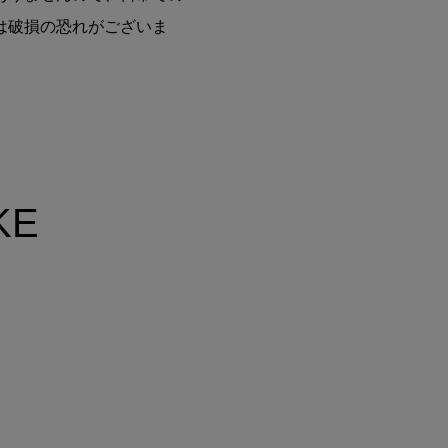
は破損の恐れがございま
。
KE