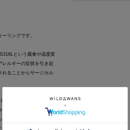
キーリングです。
316Lという腐食や温度変
アレルギーの症状を引き起
されることからサージカル
分を開閉することでリングに物
のゲート部分をロックするパ
って、使用中に意図せずゲ
とが出来ます。（強い力を