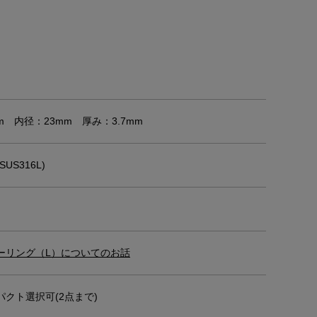
m 内径：23mm 厚み：3.7mm
US316L)
ーリング（L）についてのお話
クト選択可(2点まで)