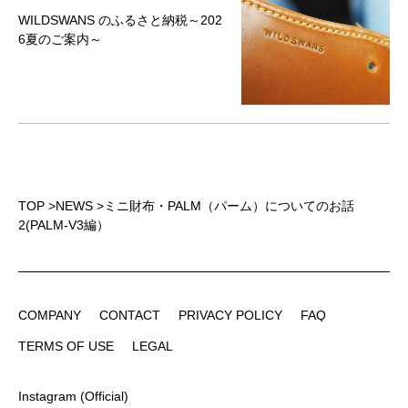
WILDSWANS のふるさと納税～202
6夏のご案内～
TOP
>
NEWS
>
ミニ財布・PALM（パーム）についてのお話
2(PALM-V3編）
COMPANY
CONTACT
PRIVACY POLICY
FAQ
COMPANY
CONTACT
PRIVACY POLICY
FAQ
TERMS OF USE
LEGAL
TERMS OF USE
LEGAL
Instagram (Official)