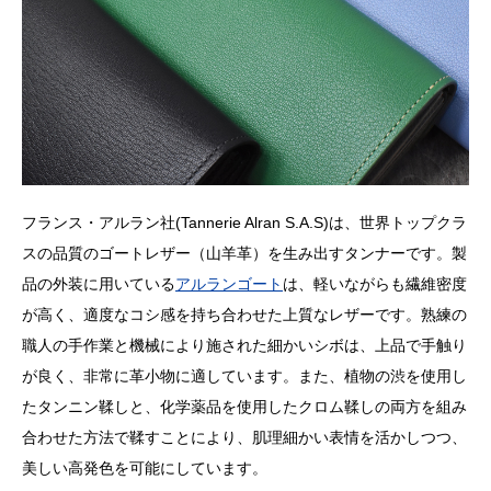
フランス・アルラン社(Tannerie Alran S.A.S)は、世界トップクラ
スの品質のゴートレザー（山羊革）を生み出すタンナーです。製
品の外装に用いている
アルランゴート
は、軽いながらも繊維密度
が高く、適度なコシ感を持ち合わせた上質なレザーです。熟練の
職人の手作業と機械により施された細かいシボは、上品で手触り
が良く、非常に革小物に適しています。また、植物の渋を使用し
たタンニン鞣しと、化学薬品を使用したクロム鞣しの両方を組み
合わせた方法で鞣すことにより、肌理細かい表情を活かしつつ、
美しい高発色を可能にしています。