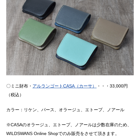
〇ミニ財布・
アルランゴート
CASA
（カーサ）
・・・
33,000
円
（税込）
カラー：リケン、パース、オラージュ、エトープ、ノアール
※
CASA
のオラージュ、エトープ、ノアールは少数在庫のため、
WILDSWANS Online Shop
でのみ販売をさせて頂きます。