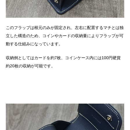
このフラップは根元のみが固定され、左右に配置するマチとは独
立した構造のため、コインやカードの収納量によりフラップが可
動する仕組みになっています。
収納例としてはカードを約
7
枚、コインケース内には
100
円硬貨
約
20
枚の収納が可能です。