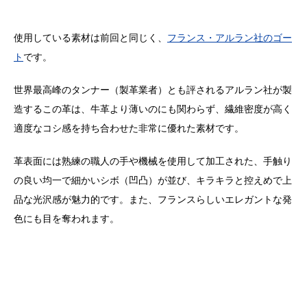
使用している素材は前回と同じく、
フランス・アルラン社のゴー
ト
です。
世界最高峰のタンナー（製革業者）とも評されるアルラン社が製
造するこの革は、牛革より薄いのにも関わらず、繊維密度が高く
適度なコシ感を持ち合わせた非常に優れた素材です。
革表面には熟練の職人の手や機械を使用して加工された、手触り
の良い均一で細かいシボ（凹凸）が並び、キラキラと控えめで上
品な光沢感が魅力的です。また、フランスらしいエレガントな発
色にも目を奪われます。