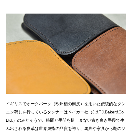
イギリスでオークバーク（欧州楢の樹皮）を用いた伝統的なタン
ニン鞣しを行っているタンナーはベイカー社（J.&F.J.Baker&Co
Ltd.）のみだそうで、時間と手間を惜しまない古き良き手段で生
み出される皮革は世界屈指の品質を誇り、馬具や家具から靴のソ