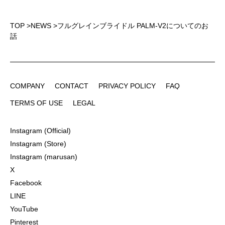
TOP
>
NEWS
>
フルグレインブライドル PALM-V2についてのお
話
COMPANY
CONTACT
PRIVACY POLICY
FAQ
COMPANY
CONTACT
PRIVACY POLICY
FAQ
TERMS OF USE
LEGAL
TERMS OF USE
LEGAL
Instagram (Official)
Instagram (Official)
Instagram (Store)
Instagram (Store)
Instagram (marusan)
Instagram (marusan)
X
X
Facebook
Facebook
LINE
LINE
YouTube
YouTube
Pinterest