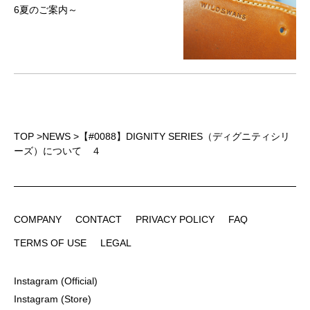
6夏のご案内～
TOP
>
NEWS
>
【#0088】DIGNITY SERIES（ディグニティシリ
ーズ）について ４
COMPANY
CONTACT
PRIVACY POLICY
FAQ
COMPANY
CONTACT
PRIVACY POLICY
FAQ
TERMS OF USE
LEGAL
TERMS OF USE
LEGAL
Instagram (Official)
Instagram (Official)
Instagram (Store)
Instagram (Store)