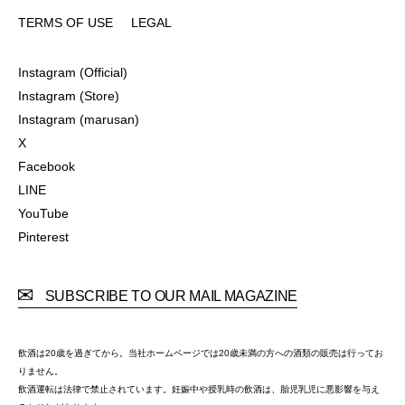
COMPANY
CONTACT
PRIVACY POLICY
FAQ
TERMS OF USE
LEGAL
TERMS OF USE
LEGAL
Instagram (Official)
Instagram (Official)
Instagram (Store)
Instagram (Store)
Instagram (marusan)
Instagram (marusan)
X
X
Facebook
Facebook
LINE
LINE
YouTube
YouTube
Pinterest
Pinterest
SUBSCRIBE TO OUR MAIL MAGAZINE
飲酒は20歳を過ぎてから。当社ホームページでは20歳未満の方への酒類の販売は行ってお
りません。
飲酒運転は法律で禁止されています。妊娠中や授乳時の飲酒は、胎児乳児に悪影響を与え