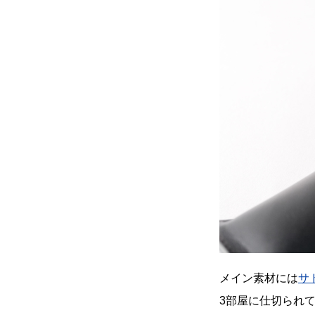
メイン素材には
サ
3部屋に仕切られ