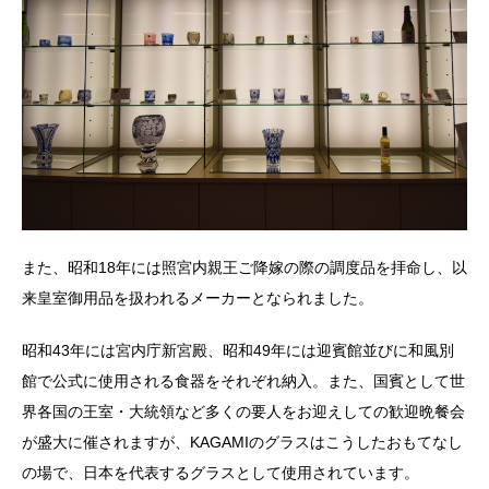
また、昭和18年には照宮内親王ご降嫁の際の調度品を拝命し、以
来皇室御用品を扱われるメーカーとなられました。
昭和43年には宮内庁新宮殿、昭和49年には迎賓館並びに和風別
館で公式に使用される食器をそれぞれ納入。また、国賓として世
界各国の王室・大統領など多くの要人をお迎えしての歓迎晩餐会
が盛大に催されますが、KAGAMIのグラスはこうしたおもてなし
の場で、日本を代表するグラスとして使用されています。