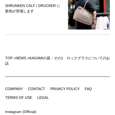
SHRUNKEN CALF / DRUCKER に
新色が登場します
TOP
>
NEWS
>
KAGAMIの器・その1 ロックグラスについてのお
話
COMPANY
CONTACT
PRIVACY POLICY
FAQ
COMPANY
CONTACT
PRIVACY POLICY
FAQ
TERMS OF USE
LEGAL
TERMS OF USE
LEGAL
Instagram (Official)