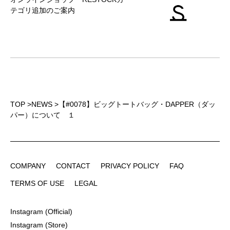
テゴリ追加のご案内
TOP
>
NEWS
>
【#0078】ビッグトートバッグ・DAPPER（ダッ
パー）について １
COMPANY
CONTACT
PRIVACY POLICY
FAQ
COMPANY
CONTACT
PRIVACY POLICY
FAQ
TERMS OF USE
LEGAL
TERMS OF USE
LEGAL
Instagram (Official)
Instagram (Official)
Instagram (Store)