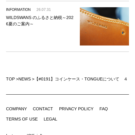
INFORMATION
26.07.31
WILDSWANS のふるさと納税～202
6夏のご案内～
TOP
>
NEWS
>
【#0191】コインケース・TONGUEについて ４
COMPANY
CONTACT
PRIVACY POLICY
FAQ
COMPANY
CONTACT
PRIVACY POLICY
FAQ
TERMS OF USE
LEGAL
TERMS OF USE
LEGAL