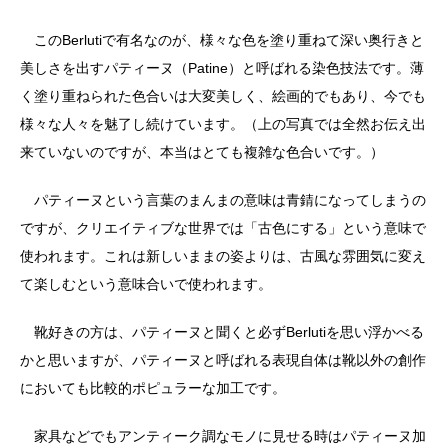
このBerlutiで有名なのが、様々な色を塗り重ねて深い奥行きと
美しさを出すパティーヌ（Patine）と呼ばれる染色技法です。薄
く塗り重ねられた色合いは大変美しく、絵画的でもあり、今でも
様々な人々を魅了し続けています。（上の写真では全然お伝え出
来ていないのですが、本当はとても複雑な色合いです。）
パティーヌという言葉のまんまの意味は青錆になってしまうの
ですが、クリエイティブな世界では「古色にする」という意味で
使われます。これは新しいままの姿よりは、古風な雰囲気に変え
て楽しむという意味合いで使われます。
靴好きの方は、パティーヌと聞くと必ずBerlutiを思い浮かべる
かと思いますが、パティーヌと呼ばれる表現自体は靴以外の創作
においても比較的ポピュラーな加工です。
家具などでもアンティーク調なモノに見せる時はパティーヌ加