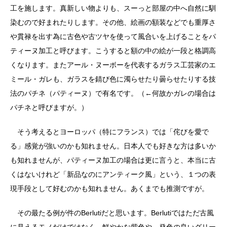
工を施します。真新しい物よりも、スーっと部屋の中へ自然に馴
染むので好まれたりします。その他、絵画の額装などでも重厚さ
や貫禄を出す為に古色や古ツヤを使って風合いを上げることをパ
ティーヌ加工と呼びます。こうすると額の中の絵が一段と格調高
くなります。またアール・ヌーボーを代表するガラス工芸家のエ
ミール・ガレも、ガラスを錆び色に濁らせたり曇らせたりする技
法のパチネ（パティーヌ）で有名です。（←何故かガレの場合は
パチネと呼びますが。）
そう考えるとヨーロッパ（特にフランス）では「侘びを愛で
る」感覚が強いのかも知れません。日本人でも好きな方は多いか
も知れませんが、パティーヌ加工の場合は更に言うと、本当に古
くはないけれど「新品なのにアンティーク風」という、１つの表
現手段として好むのかも知れません。あくまでも推測ですが。
その最たる例が件のBerlutiだと思います。Berlutiではただ古風