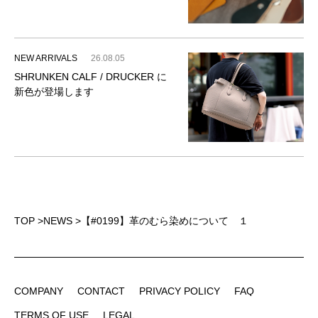
NEW ARRIVALS
26.08.05
SHRUNKEN CALF / DRUCKER に
新色が登場します
TOP
>
NEWS
>
【#0199】革のむら染めについて １
COMPANY
CONTACT
PRIVACY POLICY
FAQ
COMPANY
CONTACT
PRIVACY POLICY
FAQ
TERMS OF USE
LEGAL