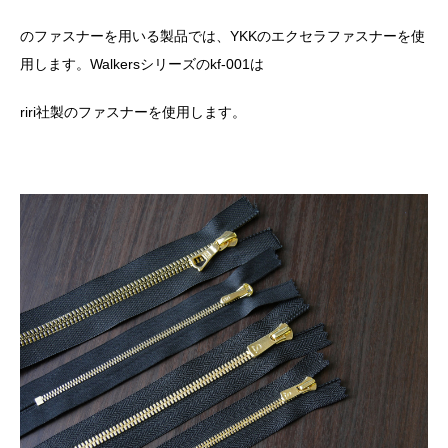
のファスナーを用いる製品では、
YKK
のエクセラファスナーを使
用します。
Walkers
シリーズの
kf-001
は
riri
社製のファスナーを使用します。