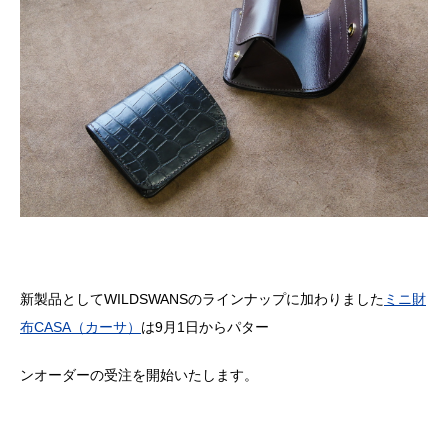
新製品として
WILDSWANS
のラインナップに加わりました
ミニ財
布
CASA
（カーサ）
は
9
月
1
日からパター
ンオーダーの受注を開始いたします。