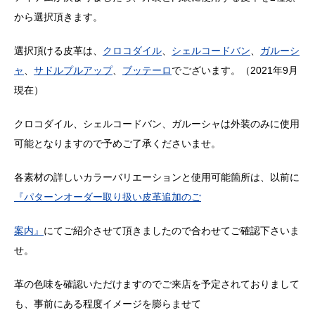
から選択頂きます。
選択頂ける皮革は、
クロコダイル
、
シェルコードバン
、
ガルーシ
ャ
、
サドルプルアップ
、
ブッテーロ
でございます。（
2021
年
9
月
現在）
クロコダイル、シェルコードバン、ガルーシャは外装のみに使用
可能となりますので予めご了承くださいませ。
各素材の詳しいカラーバリエーションと使用可能箇所は、以前に
『パターンオーダー取り扱い皮革追加のご
案内』
にてご紹介させて頂きましたので合わせてご確認下さいま
せ。
革の色味を確認いただけますのでご来店を予定されておりまして
も、事前にある程度イメージを膨らませて