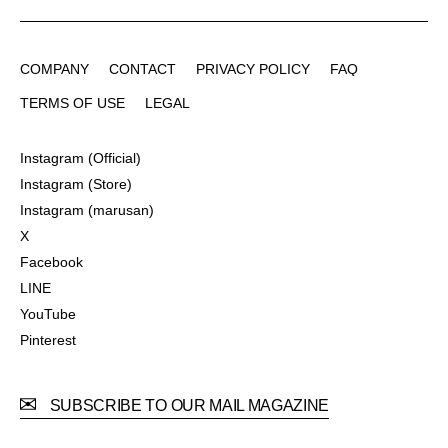
COMPANY
CONTACT
PRIVACY POLICY
FAQ
COMPANY
CONTACT
PRIVACY POLICY
FAQ
TERMS OF USE
LEGAL
TERMS OF USE
LEGAL
Instagram (Official)
Instagram (Official)
Instagram (Store)
Instagram (Store)
Instagram (marusan)
Instagram (marusan)
X
X
Facebook
Facebook
LINE
LINE
YouTube
YouTube
Pinterest
Pinterest
SUBSCRIBE TO OUR MAIL MAGAZINE