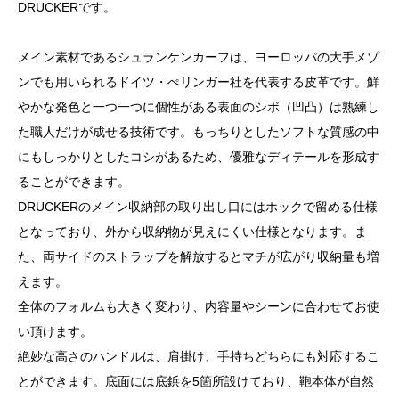
DRUCKERです。
メイン素材であるシュランケンカーフは、ヨーロッパの大手メゾ
ンでも用いられるドイツ・ぺリンガー社を代表する皮革です。鮮
やかな発色と一つ一つに個性がある表面のシボ（凹凸）は熟練し
た職人だけが成せる技術です。もっちりとしたソフトな質感の中
にもしっかりとしたコシがあるため、優雅なディテールを形成す
ることができます。
DRUCKERのメイン収納部の取り出し口にはホックで留める仕様
となっており、外から収納物が見えにくい仕様となります。ま
た、両サイドのストラップを解放するとマチが広がり収納量も増
えます。
全体のフォルムも大きく変わり、内容量やシーンに合わせてお使
い頂けます。
絶妙な高さのハンドルは、肩掛け、手持ちどちらにも対応するこ
とができます。底面には底鋲を5箇所設けており、鞄本体が自然