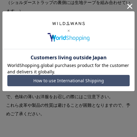
（ショルダーストラップの裏側には生地テープを組み合わせてい
ます。）
本体側面には手のひらを差し込むベルトが取り付けられておりま
すので、ショルダーストラップを外してクラッチバッグとしても
ご利用頂けます。
〈シュランケンカーフについて〉
・革の表面には、原皮の時に入っていたシワ、血筋がそのまま残
ります。
・革のシボやシワ感には個体差がございます。
・衣類との摩擦などにもより色移りする可能性がございますの
で、色味の薄いお洋服をお召しの際にはご注意下さい。
これら皮革や製品の性質は避けることが困難となりますので、予
めご了承ください。