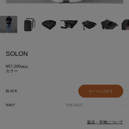
BL
SOLON
¥57,200
(税込)
カラー
BLACK
NAVY
SOLDOUT
-
返品・交換について