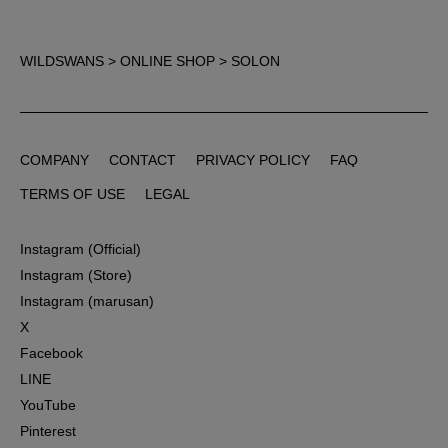
WILDSWANS
>
ONLINE SHOP
> SOLON
COMPANY
CONTACT
PRIVACY POLICY
FAQ
COMPANY
CONTACT
PRIVACY POLICY
FAQ
TERMS OF USE
LEGAL
TERMS OF USE
LEGAL
Instagram (Official)
Instagram (Official)
Instagram (Store)
Instagram (Store)
Instagram (marusan)
Instagram (marusan)
X
X
Facebook
Facebook
LINE
LINE
YouTube
YouTube
Pinterest
Pinterest