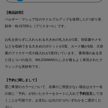
【商品説明】
ベルギー・マシュア社のサドルプルアップを使用した2つ折り長
財布・BLISTER-L（ブリスターL）です。
お札を折らずに入れられる大きめの札入れが1室、領収書やメモ
などを収納できる大きめのポケットが2室、カード棚が6段、大容
量のファスナー式小銭入れが1室付いています。 重厚感のある見
た目とコバの迫力、WILDSWANSらしさが最もよく表現されたク
ラシックな長財布です。
【予約に関しまして】
①
ご希望のカラーについて、在庫のご用意がない場合はカラー名
の前に「予約」が付いたカラーをカートに入れて
予約注文
して頂
くことが可能です。お支払いは次の3つのいずれかをご選択くだ
さい。