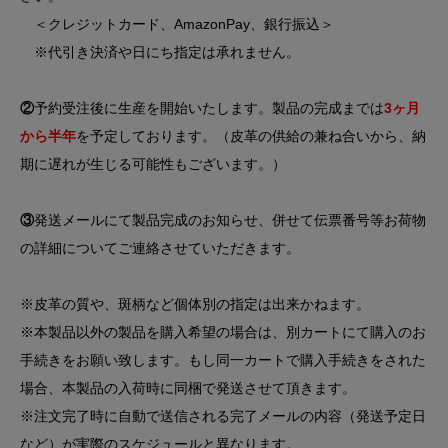
＜クレジットカード、AmazonPay、銀行振込＞
※代引き決済や日にち指定は承れません。
②
予約受注後に生産を開始いたします。製品の完成までは
3ヶ月
から半年
を予定しております。（皮革の供給の兼ね合いから、納
期に遅れが生じる可能性もございます。）
③
発送メールにて製品完成のお知らせ、併せて伝票番号等お荷物
の詳細についてご連絡させていただきます。
※皮革の質や、斑柄など個体別の指定は出来かねます。
※本製品以外の製品を購入希望の場合は、別カートにて購入のお
手続きをお願い致します。もし同一カートで購入手続きをされた
場合、本製品の入荷時に同梱で発送させて頂きます。
※注文完了時に自動で送信される完了メールの内容（発送予定日
など）が実際のスケジュールと異なります。