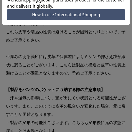
ます。また無染色のため、ご使用において非常に汚れやすくシミ
ができやすいです。汚れやシミに関してはエイジングの一部とし
てお楽しみください。
これら皮革や製品の性質は避けることが困難となりますので、予
めご了承ください。
※厚みのある箇所には皮革の個体差によりミシンの押さえ跡が線
状に残ることがございます。こちらは製品の構造と皮革の性質上
避けることが困難となりますので、予めご了承ください。
【製品をパンツのポケットに収納する際の注意事項】
・汗や湿気の影響により、艶が出にくい状態となる可能性がござ
います。また、このように皮革の風合いが変化した場合、元に戻
すことが困難となります。
・製品の変形の可能性ございます。こちらも変形後に元の状態に
戻すことは困難となります。