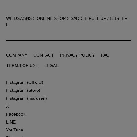
WILDSWANS
>
ONLINE SHOP
> SADDLE PULL UP / BLISTER-
L
COMPANY
CONTACT
PRIVACY POLICY
FAQ
COMPANY
CONTACT
PRIVACY POLICY
FAQ
TERMS OF USE
LEGAL
TERMS OF USE
LEGAL
Instagram (Official)
Instagram (Official)
Instagram (Store)
Instagram (Store)
Instagram (marusan)
Instagram (marusan)
X
X
Facebook
Facebook
LINE
LINE
YouTube
YouTube