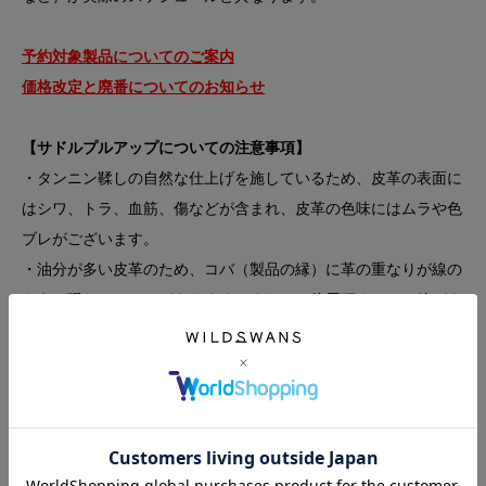
予約対象製品についてのご案内
価格改定と廃番についてのお知らせ
【サドルプルアップについての注意事項】
・タンニン鞣しの自然な仕上げを施しているため、皮革の表面に
はシワ、トラ、血筋、傷などが含まれ、皮革の色味にはムラや色
ブレがございます。
・油分が多い皮革のため、コバ（製品の縁）に革の重なりが線の
ように現れるケースがあります。また、ご使用頂くことで線がよ
り顕著に現れる可能性があるため、コバ部分を過度に変形させな
いようご注意ください。
・他の素材に比べて、パーツが密着する箇所にパーツやステッチ
の跡が残ることがあります。
・ナチュラルカラーは、皮革を製造する際の水に含まれる鉄分と
鞣し剤が反応し、皮革表面の所々に黒ずみが現れることがござい