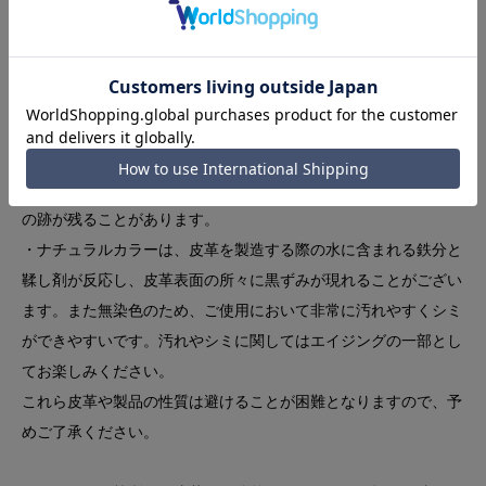
はシワ、トラ、血筋、傷などが含まれ、皮革の色味にはムラや色
ブレがございます。
・油分が多い皮革のため、コバ（製品の縁）に革の重なりが線の
ように現れるケースがあります。また、ご使用頂くことで線がよ
り顕著に現れる可能性があるため、コバ部分を過度に変形させな
いようご注意ください。
・他の素材に比べて、パーツが密着する箇所にパーツやステッチ
の跡が残ることがあります。
・ナチュラルカラーは、皮革を製造する際の水に含まれる鉄分と
鞣し剤が反応し、皮革表面の所々に黒ずみが現れることがござい
ます。また無染色のため、ご使用において非常に汚れやすくシミ
ができやすいです。汚れやシミに関してはエイジングの一部とし
てお楽しみください。
これら皮革や製品の性質は避けることが困難となりますので、予
めご了承ください。