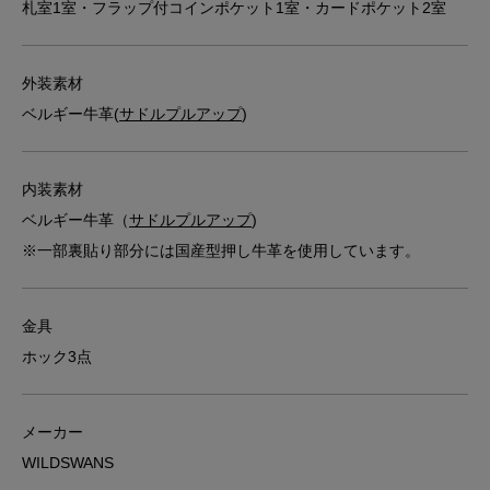
札室1室・フラップ付コインポケット1室・カードポケット2室
外装素材
ベルギー牛革(
サドルプルアップ
)
内装素材
ベルギー牛革（
サドルプルアップ
)
※一部裏貼り部分には国産型押し牛革を使用しています。
金具
ホック3点
メーカー
WILDSWANS