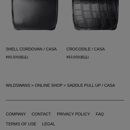
SHELL CORDOVAN / CASA
CROCODILE / CASA
¥60,500
(税込)
¥83,600
(税込)
WILDSWANS
>
ONLINE SHOP
> SADDLE PULL UP / CASA
COMPANY
CONTACT
PRIVACY POLICY
FAQ
COMPANY
CONTACT
PRIVACY POLICY
FAQ
TERMS OF USE
LEGAL
TERMS OF USE
LEGAL