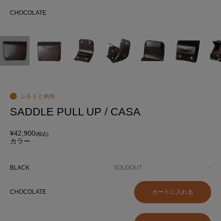
約1
CHOCOLATE
CH
SADDLE PULL UP / CASA
¥42,900
(税込)
カラー
BLACK
SOLDOUT
-
CHOCOLATE