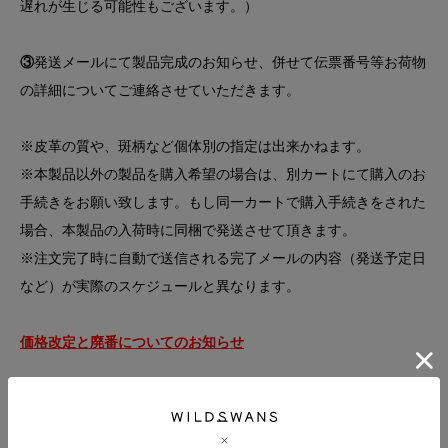
遅れが生じる可能性もございます。）
③
発送メールにて製品完成のお知らせ、併せて伝票番号等お荷物
の詳細についてご連絡させていただきます。
※皮革の質や、斑柄など個体別の指定は出来かねます。
※本製品以外の製品を購入希望の場合は、別カートにて購入のお
手続きをお願い致します。もし同一カートで購入手続きをされた
場合、本製品の入荷時に同梱で発送させて頂きます。
※注文完了時に自動で送信される完了メールの内容（発送予定日
など）が実際のスケジュールと異なります。
価格改定と廃番についてのお知らせ
【サドルプルアップについての注意事項】
・タンニン鞣しの自然な仕上げを施しているため、皮革の表面に