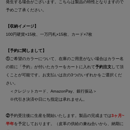
発生する場合がございます。こちらは製品の特性となりますので
予めご了承ください。
【収納イメージ】
100円硬貨×15枚、一万円札×15枚、カード×7枚
【予約に関しまして】
①
ご希望のカラーについて、在庫のご用意がない場合はカラー名
の前に「予約」が付いたカラーをカートに入れて
予約注文
して頂
くことが可能です。お支払いは次の3つのいずれかをご選択くだ
さい。
＜クレジットカード、AmazonPay、銀行振込＞
※代引き決済や日にち指定は承れません。
②
予約受注後に生産を開始いたします。製品の完成までは
3ヶ月~
半年
を予定しております。（皮革の供給の兼ね合いから、納期に