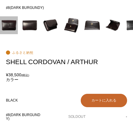
♯8(DARK BURGUNDY)
♯8
SHELL CORDOVAN / ARTHUR
¥38,500
(税込)
カラー
BLACK
♯8(DARK BURGUND
SOLDOUT
-
Y)