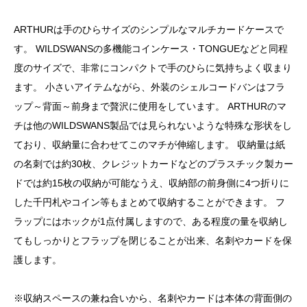
ARTHURは手のひらサイズのシンプルなマルチカードケースで
す。 WILDSWANSの多機能コインケース・TONGUEなどと同程
度のサイズで、非常にコンパクトで手のひらに気持ちよく収まり
ます。 小さいアイテムながら、外装のシェルコードバンはフラ
ップ～背面～前身まで贅沢に使用をしています。 ARTHURのマ
チは他のWILDSWANS製品では見られないような特殊な形状をし
ており、収納量に合わせてこのマチが伸縮します。 収納量は紙
の名刺では約30枚、クレジットカードなどのプラスチック製カー
ドでは約15枚の収納が可能なうえ、収納部の前身側に4つ折りに
した千円札やコイン等もまとめて収納することができます。 フ
ラップにはホックが1点付属しますので、ある程度の量を収納し
てもしっかりとフラップを閉じることが出来、名刺やカードを保
護します。
※収納スペースの兼ね合いから、名刺やカードは本体の背面側の