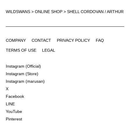
WILDSWANS
>
ONLINE SHOP
> SHELL CORDOVAN / ARTHUR
COMPANY
CONTACT
PRIVACY POLICY
FAQ
COMPANY
CONTACT
PRIVACY POLICY
FAQ
TERMS OF USE
LEGAL
TERMS OF USE
LEGAL
Instagram (Official)
Instagram (Official)
Instagram (Store)
Instagram (Store)
Instagram (marusan)
Instagram (marusan)
X
X
Facebook
Facebook
LINE
LINE
YouTube
YouTube
Pinterest
Pinterest