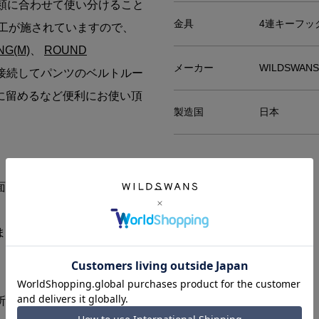
類に合わせて使い分けること
金具
4連キーフッ
工が施されていますので、
NG(M)
、
ROUND
メーカー
WILDSWA
接続してパンツのベルトルー
に留めるなど便利にお使い頂
製造国
日本
面には色ムラ、シミ、傷、毛
ますと少しずつ艶がでてきま
所にザラつきや色落ちが生じ