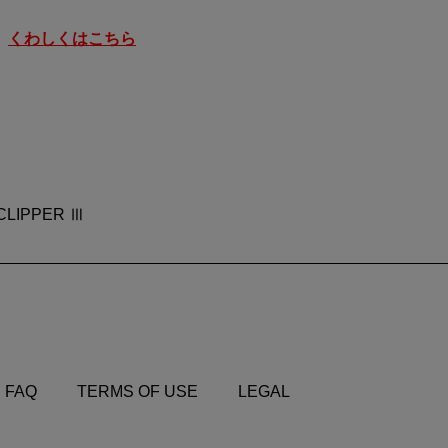
。
くわしくはこちら
CLIPPER Ⅲ
FAQ
TERMS OF USE
LEGAL
FAQ
TERMS OF USE
LEGAL