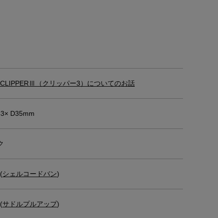
CLIPPERⅢ（クリッパー3）についてのお話
53× D35mm
ク
(
シェルコードバン
)
(
サドルプルアップ
)