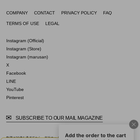
COMPANY
CONTACT
PRIVACY POLICY
FAQ
COMPANY
CONTACT
PRIVACY POLICY
FAQ
TERMS OF USE
LEGAL
TERMS OF USE
LEGAL
Instagram (Official)
Instagram (Official)
Instagram (Store)
Instagram (Store)
Instagram (marusan)
Instagram (marusan)
X
X
Facebook
Facebook
LINE
LINE
YouTube
YouTube
Pinterest
Pinterest
SUBSCRIBE TO OUR MAIL MAGAZINE
飲酒は20歳を過ぎてから。当社ホームページでは20歳未満の方への酒類の販売は行ってお