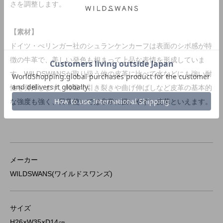
さを調整します。
【素材】
ドイツ・ぺリンガー社のシュランケンカーフは表面のシボ感が特
徴の牛革で、美しい発色も相まって上品な表情を形成していま
す。WILDSWANSが取り扱う他の皮革に比べて水などにも強い耐
性を発揮します。軽量で引き裂きや曲げ伸ばしなど皮革の基本的
な強度も強く、日常使いでは非常に扱いやすい皮革といえます。
メーカー
WILDSWANS(ワイルドスワンズ)
サイズ
H26×W35×D14㎝