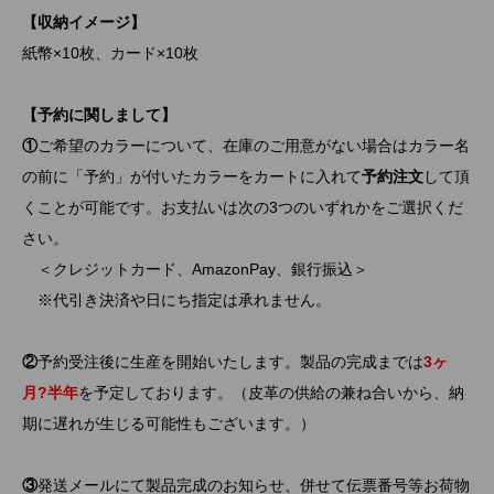
【収納イメージ】
紙幣×10枚、カード×10枚
【予約に関しまして】
①
ご希望のカラーについて、在庫のご用意がない場合はカラー名
の前に「予約」が付いたカラーをカートに入れて
予約注文
して頂
くことが可能です。お支払いは次の3つのいずれかをご選択くだ
さい。
＜クレジットカード、AmazonPay、銀行振込＞
※代引き決済や日にち指定は承れません。
②
予約受注後に生産を開始いたします。製品の完成までは
3ヶ
月?半年
を予定しております。（皮革の供給の兼ね合いから、納
期に遅れが生じる可能性もございます。）
③
発送メールにて製品完成のお知らせ、併せて伝票番号等お荷物