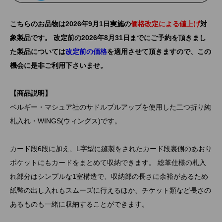
こちらのお品物は2026年9月1日実施の
価格改定による値上げ
対
象製品です。 改定前の2026年8月31日までにご予約を頂きまし
た製品については
改定前の価格
を適用させて頂きますので、この
機会に是非ご利用下さいませ。
【商品説明】
ベルギー・マシュア社のサドルプルアップを使用した二つ折り純
札入れ・WINGS(ウィングス)です。
カード段6段に加え、L字型に縫製をされたカード段裏側のあおり
ポケットにもカードをまとめて収納できます。 総革仕様の札入
れ部分はシンプルな1室構造で、収納部の長さに余裕があるため
紙幣の出し入れもスムーズに行えるほか、チケット類など長さの
あるものも一緒に収納することができます。