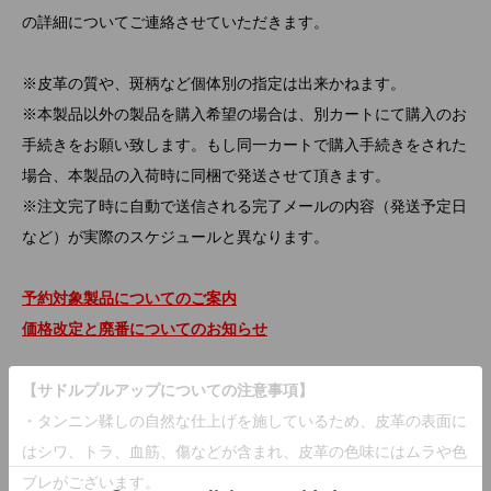
の詳細についてご連絡させていただきます。
※皮革の質や、斑柄など個体別の指定は出来かねます。
※本製品以外の製品を購入希望の場合は、別カートにて購入のお
手続きをお願い致します。もし同一カートで購入手続きをされた
場合、本製品の入荷時に同梱で発送させて頂きます。
※注文完了時に自動で送信される完了メールの内容（発送予定日
など）が実際のスケジュールと異なります。
予約対象製品についてのご案内
価格改定と廃番についてのお知らせ
【サドルプルアップについての注意事項】
・タンニン鞣しの自然な仕上げを施しているため、皮革の表面に
はシワ、トラ、血筋、傷などが含まれ、皮革の色味にはムラや色
ブレがございます。