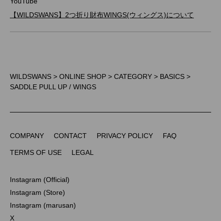
YouTube
【WILDSWANS】2つ折り財布WINGS(ウィングス)について
WILDSWANS
>
ONLINE SHOP
>
CATEGORY
>
BASICS
>
SADDLE PULL UP / WINGS
COMPANY
CONTACT
PRIVACY POLICY
FAQ
COMPANY
CONTACT
PRIVACY POLICY
FAQ
TERMS OF USE
LEGAL
TERMS OF USE
LEGAL
Instagram (Official)
Instagram (Official)
Instagram (Store)
Instagram (Store)
Instagram (marusan)
Instagram (marusan)
X