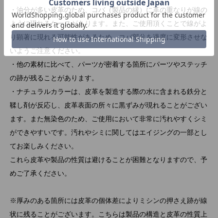
・油分が多い皮革のため、コバ（製品の縁）に革の重なりが線の
ように現れるケースがあります。また、ご使用頂くことで線がよ
り顕著に現れる可能性があるため、コバ部分を過度に変形させな
いようご注意ください。
・他の素材に比べて、パーツが密着する箇所にパーツやステッチ
の跡が残ることがあります。
・ナチュラルカラーは、皮革を製造する際の水に含まれる鉄分と
鞣し剤が反応し、皮革表面の所々に黒ずみが現れることがござい
ます。また無染色のため、ご使用において非常に汚れやすくシミ
ができやすいです。汚れやシミに関してはエイジングの一部とし
てお楽しみください。
これら皮革や製品の性質は避けることが困難となりますので、予
めご了承ください。
※厚みのある箇所には皮革の個体差によりミシンの押さえ跡が線
状に残ることがございます。こちらは製品の構造と皮革の性質上