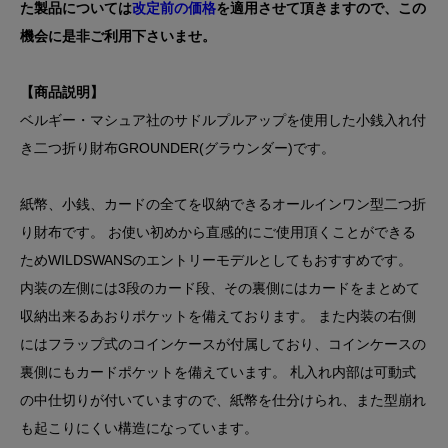
た製品については
改定前の価格
を適用させて頂きますので、この
機会に是非ご利用下さいませ。
【商品説明】
ベルギー・マシュア社のサドルプルアップを使用した小銭入れ付
き二つ折り財布GROUNDER(グラウンダー)です。
紙幣、小銭、カードの全てを収納できるオールインワン型二つ折
り財布です。 お使い初めから直感的にご使用頂くことができる
ためWILDSWANSのエントリーモデルとしてもおすすめです。
内装の左側には3段のカード段、その裏側にはカードをまとめて
収納出来るあおりポケットを備えております。 また内装の右側
にはフラップ式のコインケースが付属しており、コインケースの
裏側にもカードポケットを備えています。 札入れ内部は可動式
の中仕切りが付いていますので、紙幣を仕分けられ、また型崩れ
も起こりにくい構造になっています。