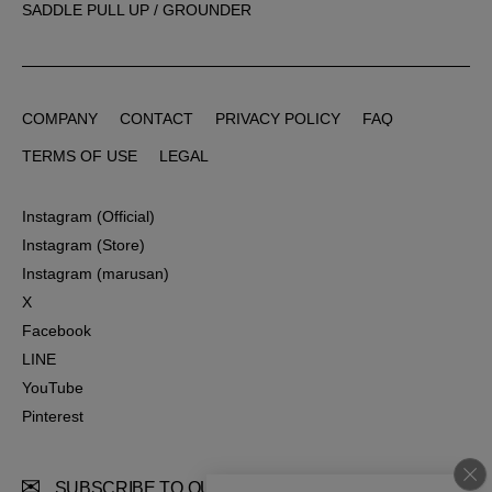
SADDLE PULL UP / GROUNDER
COMPANY
CONTACT
PRIVACY POLICY
FAQ
COMPANY
CONTACT
PRIVACY POLICY
FAQ
TERMS OF USE
LEGAL
TERMS OF USE
LEGAL
Instagram (Official)
Instagram (Official)
Instagram (Store)
Instagram (Store)
Instagram (marusan)
Instagram (marusan)
X
X
Facebook
Facebook
LINE
LINE
YouTube
YouTube
Pinterest
Pinterest
SUBSCRIBE TO OUR MAIL MAGAZINE