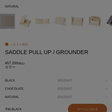
NATURAL
NA
SADDLE PULL UP / GROUNDER
¥57,200
(税込)
カラー
BLACK
SOLDOUT
-
CHOCOLATE
SOLDOUT
-
NATURAL
SOLDOUT
-
予約 BLACK