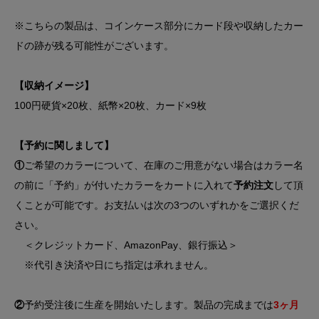
※こちらの製品は、コインケース部分にカード段や収納したカー
ドの跡が残る可能性がございます。
【収納イメージ】
100円硬貨×20枚、紙幣×20枚、カード×9枚
【予約に関しまして】
①
ご希望のカラーについて、在庫のご用意がない場合はカラー名
の前に「予約」が付いたカラーをカートに入れて
予約注文
して頂
くことが可能です。お支払いは次の3つのいずれかをご選択くだ
さい。
＜クレジットカード、AmazonPay、銀行振込＞
※代引き決済や日にち指定は承れません。
②
予約受注後に生産を開始いたします。製品の完成までは
3ヶ月