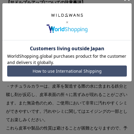
【サドルプルアップについての注意事項】
・タンニン鞣しの自然な仕上げを施しているため、皮革の表面に
はシワ、トラ、血筋、傷などが含まれ、皮革の色味にはムラや色
ブレがございます。
・油分が多い皮革のため、コバ（製品の縁）に革の重なりが線の
ように現れるケースがあります。また、ご使用頂くことで線がよ
り顕著に現れる可能性があるため、コバ部分を過度に変形させな
いようご注意ください。
・他の素材に比べて、パーツが密着する箇所にパーツやステッチ
の跡が残ることがあります。
・ナチュラルカラーは、皮革を製造する際の水に含まれる鉄分と
鞣し剤が反応し、皮革表面の所々に黒ずみが現れることがござい
ます。また無染色のため、ご使用において非常に汚れやすくシミ
ができやすいです。汚れやシミに関してはエイジングの一部とし
てお楽しみください。
これら皮革や製品の性質は避けることが困難となりますので、予