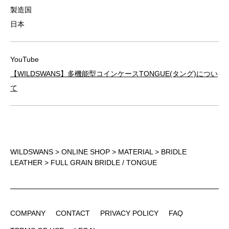
製造国
日本
YouTube
【WILDSWANS】多機能型コインケースTONGUE(タング)につい
て
WILDSWANS
>
ONLINE SHOP
>
MATERIAL
>
BRIDLE
LEATHER
> FULL GRAIN BRIDLE / TONGUE
COMPANY
CONTACT
PRIVACY POLICY
FAQ
COMPANY
CONTACT
PRIVACY POLICY
FAQ