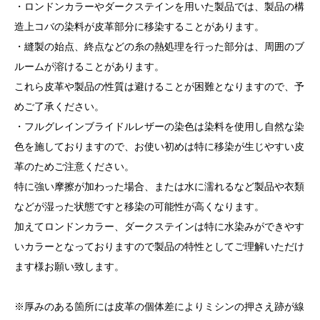
・ロンドンカラーやダークステインを用いた製品では、製品の構
造上コバの染料が皮革部分に移染することがあります。
・縫製の始点、終点などの糸の熱処理を行った部分は、周囲のブ
ルームが溶けることがあります。
これら皮革や製品の性質は避けることが困難となりますので、予
めご了承ください。
・フルグレインブライドルレザーの染色は染料を使用し自然な染
色を施しておりますので、お使い初めは特に移染が生じやすい皮
革のためご注意ください。
特に強い摩擦が加わった場合、または水に濡れるなど製品や衣類
などが湿った状態ですと移染の可能性が高くなります。
加えてロンドンカラー、ダークステインは特に水染みができやす
いカラーとなっておりますので製品の特性としてご理解いただけ
ます様お願い致します。
※厚みのある箇所には皮革の個体差によりミシンの押さえ跡が線