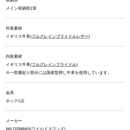
収納部
メイン収納部1室
外装素材
イギリス牛革(
フルグレインブライドルレザー
)
内装素材
イギリス牛革(
フルグレインブライドル
)
※一部裏貼り部分には国産型押し牛革を使用しています。
金具
ホック1点
メーカー
WILDSWANS(ワイルドスワンズ)