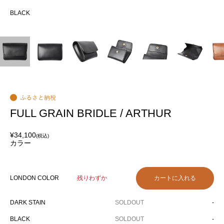
でき
BLACK
BL
FULL GRAIN BRIDLE / ARTHUR
¥34,100
(税込)
カラー
LONDON COLOR
残りわずか
DARK STAIN
SOLDOUT
-
BLACK
SOLDOUT
-