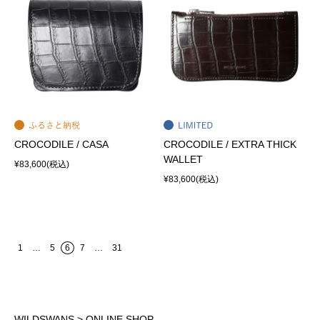
CROCODILE / CASA
CROCODILE / EXTRA THICK
WALLET
¥83,600
(税込)
¥83,600
(税込)
1
…
5
6
7
…
31
WILDSWANS
> ONLINE SHOP