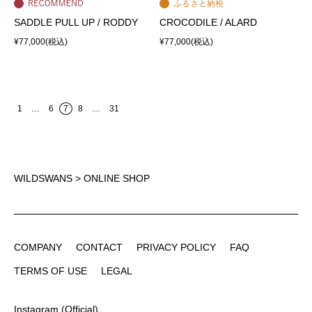
SADDLE PULL UP / RODDY
CROCODILE / ALARD
¥77,000
(税込)
¥77,000
(税込)
1
…
6
7
8
…
31
WILDSWANS
> ONLINE SHOP
COMPANY
CONTACT
PRIVACY POLICY
FAQ
COMPANY
CONTACT
PRIVACY POLICY
FAQ
TERMS OF USE
LEGAL
TERMS OF USE
LEGAL
Instagram (Official)