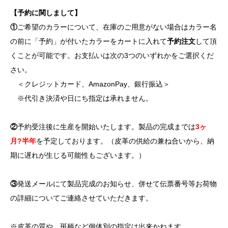
【予約に関しまして】
①
ご希望のカラーについて、在庫のご用意がない場合はカラー名
の前に「予約」が付いたカラーをカートに入れて
予約注文
して頂
くことが可能です。お支払いは次の3つのいずれかをご選択くだ
さい。
＜クレジットカード、AmazonPay、銀行振込＞
※代引き決済や日にち指定は承れません。
②
予約受注後に生産を開始いたします。製品の完成までは
3ヶ
月?半年
を予定しております。（皮革の供給の兼ね合いから、納
期に遅れが生じる可能性もございます。）
③
発送メールにて製品完成のお知らせ、併せて伝票番号等お荷物
の詳細についてご連絡させていただきます。
※皮革の質や、斑柄など個体別の指定は出来かねます。