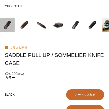
CHOCOLATE
C
え
SADDLE PULL UP / SOMMELIER KNIFE
CASE
¥24,200
(税込)
カラー
BLACK