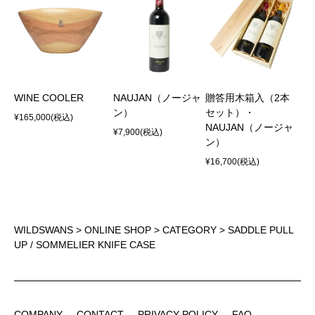
WINE COOLER
NAUJAN（ノージャ
贈答用木箱入（2本
ン）
セット）・
¥165,000
(税込)
NAUJAN（ノージャ
¥7,900
(税込)
ン）
¥16,700
(税込)
WILDSWANS
>
ONLINE SHOP
>
CATEGORY
> SADDLE PULL
UP / SOMMELIER KNIFE CASE
COMPANY
CONTACT
PRIVACY POLICY
FAQ