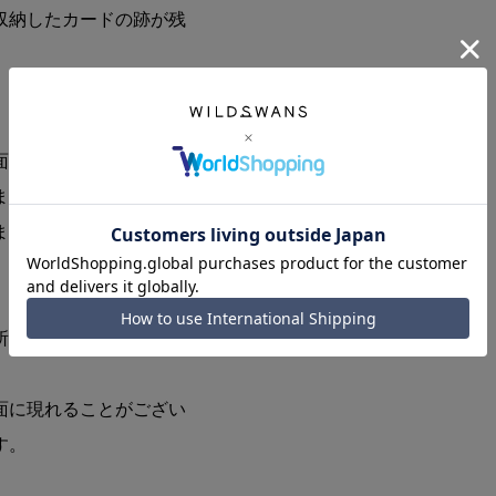
収納したカードの跡が残
面には色ムラ、シミ、
ます。
ますと少しずつ艶がでて
所にザラつきや色落ちが
面に現れることがござい
す。