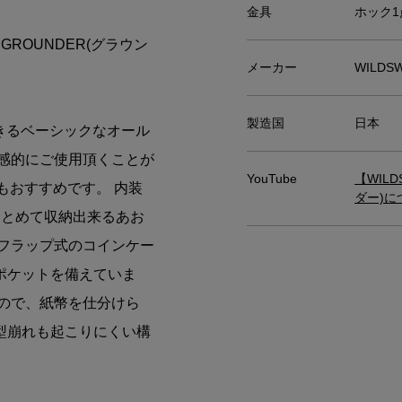
金具
ホック1
ROUNDER(グラウン
メーカー
WILD
製造国
日本
できるベーシックなオール
感的にご使用頂くことが
YouTube
【WIL
もおすすめです。 内装
ダー)に
まとめて収納出来るあお
フラップ式のコインケー
ポケットを備えていま
ので、紙幣を仕分けら
型崩れも起こりにくい構