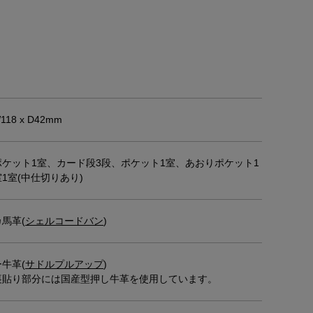
W118 x D42mm
ポケット1室、カード段3段、ポケット1室、あおりポケット1
1室(中仕切りあり)
馬革(
シェルコードバン
)
牛革(
サドルプルアップ
)
裏貼り部分には国産型押し牛革を使用しています。