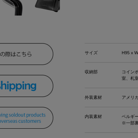
サイズ
H95 x 
収納部
コイン
室、札室
外装素材
アメリカ
内装素材
ベルギー
※一部