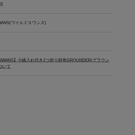
点
SWANS(ワイルドスワンズ)
DSWANS】小銭入れ付き2つ折り財布GROUNDER(グラウン
ついて