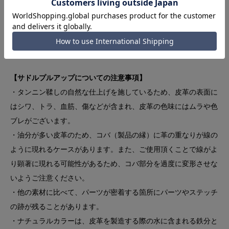
など）が実際のスケジュールと異なります。
予約対象製品についてのご案内
価格改定と廃番についてのお知らせ
【サドルプルアップについての注意事項】
・タンニン鞣しの自然な仕上げを施しているため、皮革の表面に
はシワ、トラ、血筋、傷などが含まれ、皮革の色味にはムラや色
ブレがございます。
・油分が多い皮革のため、コバ（製品の縁）に革の重なりが線の
ように現れるケースがあります。また、ご使用頂くことで線がよ
り顕著に現れる可能性があるため、コバ部分を過度に変形させな
いようご注意ください。
・他の素材に比べて、パーツが密着する箇所にパーツやステッチ
の跡が残ることがあります。
・ナチュラルカラーは、皮革を製造する際の水に含まれる鉄分と