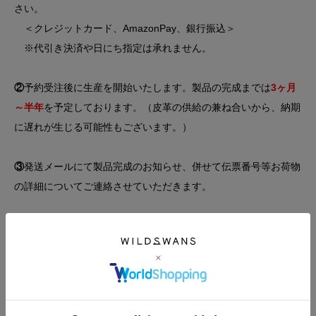
さい。
＜クレジットカード、AmazonPay、銀行振込＞
※代引き決済や日にち指定は承れません。
②
予約受注後に生産を開始いたします。製品の完成までは
3ヶ月
～半年
を予定しております。（皮革の供給の兼ね合いから、納期
に遅れが生じる可能性もございます。）
③
発送メールにて製品完成のお知らせ、併せて伝票番号等お荷物
の詳細についてご連絡させていただきます。
※皮革の質や、斑柄など個体別の指定は出来かねます。
※本製品以外の製品を購入希望の場合は、別カートにて購入のお
手続きをお願い致します。もし同一カートで購入手続きをされた
場合、本製品の入荷時に同梱で発送させて頂きます。
※注文完了時に自動で送信される完了メールの内容（発送予定日