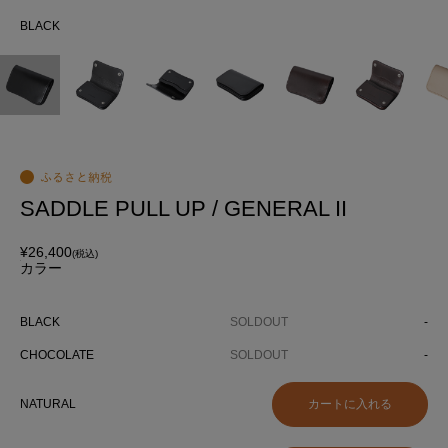
BLACK
BL
SADDLE PULL UP / GENERAL II
¥26,400
(税込)
カラー
BLACK
SOLDOUT
-
CHOCOLATE
SOLDOUT
-
NATURAL