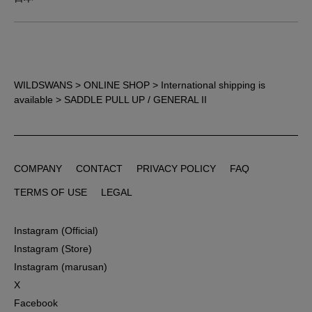
WILDSWANS
>
ONLINE SHOP
>
International shipping is
available
> SADDLE PULL UP / GENERAL II
COMPANY
CONTACT
PRIVACY POLICY
FAQ
COMPANY
CONTACT
PRIVACY POLICY
FAQ
TERMS OF USE
LEGAL
TERMS OF USE
LEGAL
Instagram (Official)
Instagram (Official)
Instagram (Store)
Instagram (Store)
Instagram (marusan)
Instagram (marusan)
X
X
Facebook