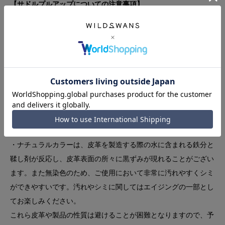
【サドルプルアップについての注意事項】
・タンニン鞣しの自然な仕上げを施しているため、皮革の表面に
はシワ、トラ、血筋、傷などが含まれ、皮革の色味にはムラや色
ブレがございます。
・油分が多い皮革のため、コバ（製品の縁）に革の重なりが線の
ように現れるケースがあります。また、ご使用頂くことで線がよ
り顕著に現れる可能性があるため、コバ部分を過度に変形させな
いようご注意ください。
・他の素材に比べて、パーツが密着する箇所にパーツやステッチ
の跡が残ることがあります。
・ナチュラルカラーは、皮革を製造する際の水に含まれる鉄分と
鞣し剤が反応し、皮革表面の所々に黒ずみが現れることがござい
ます。また無染色のため、ご使用において非常に汚れやすくシミ
ができやすいです。汚れやシミに関してはエイジングの一部とし
てお楽しみください。
これら皮革や製品の性質は避けることが困難となりますので、予