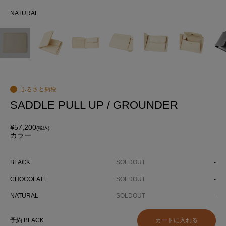
NATURAL
NA
SADDLE PULL UP / GROUNDER
¥57,200
(税込)
カラー
BLACK
SOLDOUT
-
CHOCOLATE
SOLDOUT
-
NATURAL
SOLDOUT
-
予約 BLACK