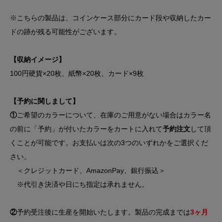
※こちらの製品は、コインケース部分にカード段や収納したカー
ドの跡が残る可能性がございます。
【収納イメージ】
100円硬貨×20枚、紙幣×20枚、カード×9枚
【予約に関しまして】
①
ご希望のカラーについて、在庫のご用意がない場合はカラー名
の前に「予約」が付いたカラーをカートに入れて
予約注文
して頂
くことが可能です。お支払いは次の3つのいずれかをご選択くだ
さい。
＜クレジットカード、AmazonPay、銀行振込＞
※代引き決済や日にち指定は承れません。
②
予約受注後に生産を開始いたします。製品の完成までは
3ヶ月