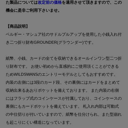
た製品については
改定前の価格
を適用させて頂きますので、この
機会に是非ご利用下さいませ。
【商品説明】
ベルギー・マシュア社のサドルプルアップを使用した小銭入れ付
き二つ折り財布GROUNDER(グラウンダー)です。
紙幣、小銭、カードの全てを収納できるオールインワン型二つ折
り財布です。 お使い初めから直感的にご使用頂くことができる
ためWILDSWANSのエントリーモデルとしてもおすすめです。
内装の左側には3段のカード段、その裏側にはカードをまとめて
収納出来るあおりポケットを備えております。 また内装の右側
にはフラップ式のコインケースが付属しており、コインケースの
裏側にもカードポケットを備えています。 札入れ内部は可動式
の中仕切りが付いていますので、紙幣を仕分けられ、また型崩れ
も起こりにくい構造になっています。