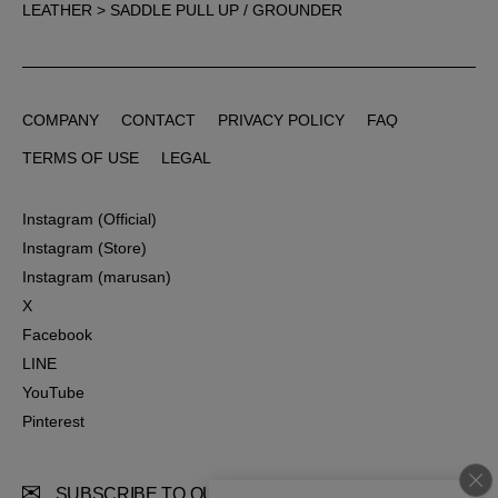
LEATHER
> SADDLE PULL UP / GROUNDER
COMPANY
CONTACT
PRIVACY POLICY
FAQ
COMPANY
CONTACT
PRIVACY POLICY
FAQ
TERMS OF USE
LEGAL
TERMS OF USE
LEGAL
Instagram (Official)
Instagram (Official)
Instagram (Store)
Instagram (Store)
Instagram (marusan)
Instagram (marusan)
X
X
Facebook
Facebook
LINE
LINE
YouTube
YouTube
Pinterest
Pinterest
SUBSCRIBE TO OUR MAIL MAGAZINE