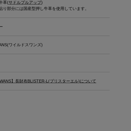
牛革(
サドルプルアップ
)
貼り部分には国産型押し牛革を使用しています。
ー
WANS(ワイルドスワンズ)
SWANS】長財布BLISTER-L(ブリスターエル)について