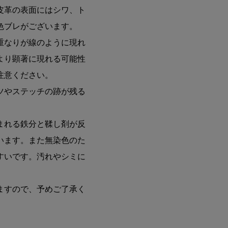
皮革の表面にはシワ、ト
色ブレがございます。
重なりが線のように現れ
より顕著に現れる可能性
注意ください。
ツやステッチの跡が残る
まれる鉄分と鞣し剤が反
います。また無染色のた
すいです。汚れやシミに
。
ますので、予めご了承く