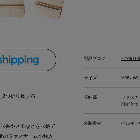
製品ブログ
2つ折り長
サイズ
H98x W1
た2つ折り長財布・
収納部
ファスナ
能ポケッ
外装素材
ベルギー
領収書やメモなどを収納で
量のファスナー式小銭入