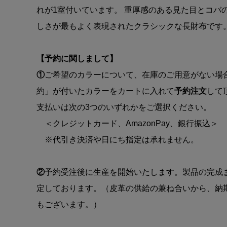
れが1室付いています。 重厚感のある見た目とコバの迫
しさが最もよく表現されたクラシックな長財布です
【予約に関しまして】
①
ご希望のカラーについて、在庫のご用意がない場
約」が付いたカラーをカートに入れて
予約注文
して
支払いは次の3つのいずれかをご選択ください。
＜クレジットカード、AmazonPay、銀行振込＞
※代引き決済や日にち指定は承れません。
②
予約受注後に生産を開始いたします。製品の完成
定しております。（皮革の供給の兼ね合いから、納
もございます。）