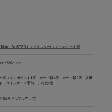
財布・BLISTER-L（ブリスターL）についてのお話
92 x D25 mm
ー式コインポケット1室、カード段4段、カード段2段、多機
ト（コインケース手前）、札室2室
牛革(
サドルプルアップ
)