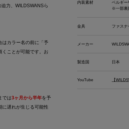
内装素材
ベルギー
力、WILDSWANSら
※一部裏
。
金具
ファスナ
合はカラー名の前に「予
メーカー
WILDS
頂くことが可能です。お
製造国
日本
YouTube
【WILD
までは
3ヶ月から半年
を予
期に遅れが生じる可能性