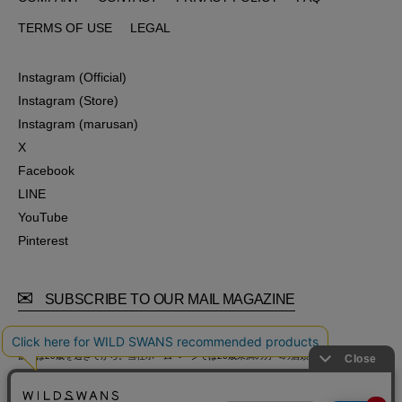
COMPANY
CONTACT
PRIVACY POLICY
FAQ
TERMS OF USE
LEGAL
TERMS OF USE
LEGAL
Instagram (Official)
Instagram (Official)
Instagram (Store)
Instagram (Store)
Instagram (marusan)
Instagram (marusan)
X
X
Facebook
Facebook
LINE
LINE
YouTube
YouTube
Pinterest
Pinterest
SUBSCRIBE TO OUR MAIL MAGAZINE
飲酒は20歳を過ぎてから。当社ホームページでは20歳未満の方への酒類の販売は行ってお
りません。
飲酒運転は法律で禁止されています。妊娠中や授乳時の飲酒は、胎児乳児に悪影響を与え