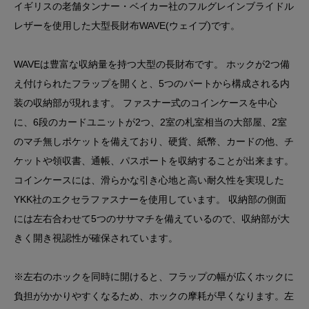
イギリスの老舗タンナー・ベイカー社のフルグレインブライドル
レザーを使用した大型長財布WAVE(ウェイブ)です。
WAVEは豊富な収納量を持つ大型の長財布です。 ホックが2つ備
え付けられたフラップを開くと、5つのパートから構成される内
装の収納部が現れます。 ファスナー式のコインケースを中心
に、6段のカードユニットが2つ、2室の札室相当の大部屋、2室
のマチ無しポケットを備えており、硬貨、紙幣、カードの他、チ
ケットや領収書、通帳、パスポートを収納することが出来ます。
コインケースには、滑らかな引き心地と高い耐久性を実現した
YKK社のエクセラファスナーを使用しています。 収納部の側面
には左右合わせて5つのササマチを備えているので、収納部が大
きく開き視認性が確保されています。
※左右のホックを同時に開けると、フラップの幅が広くホックに
負担がかかりやすくなるため、ホックの摩耗が早くなります。左