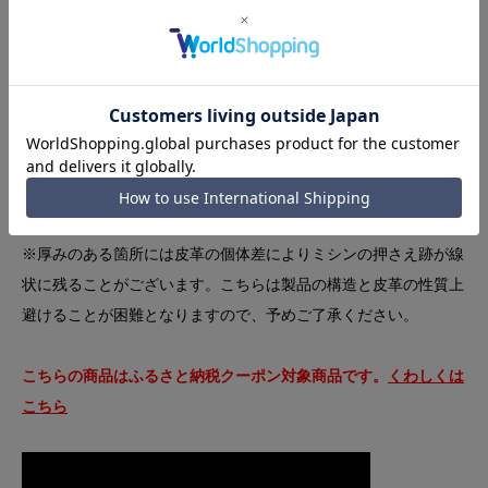
色を施しておりますので、お使い初めは特に移染が生じやすい皮
革のためご注意ください。
特に強い摩擦が加わった場合、または水に濡れるなど製品や衣類
などが湿った状態ですと移染の可能性が高くなります。
加えてロンドンカラー、ダークステインは特に水染みができやす
いカラーとなっておりますので製品の特性としてご理解いただけ
ます様お願い致します。
※厚みのある箇所には皮革の個体差によりミシンの押さえ跡が線
状に残ることがございます。こちらは製品の構造と皮革の性質上
避けることが困難となりますので、予めご了承ください。
こちらの商品はふるさと納税クーポン対象商品です。
くわしくは
こちら