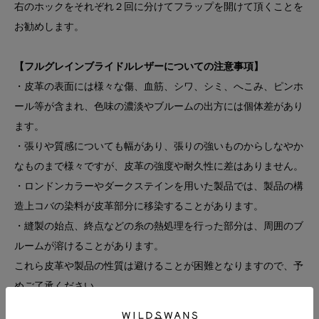
右のホックをそれぞれ２回に分けてフラップを開けて頂くことを
お勧めします。
【フルグレインブライドルレザーについての注意事項】
・皮革の表面には様々な傷、血筋、シワ、シミ、へこみ、ピンホ
ール等が含まれ、色味の濃淡やブルームの出方には個体差があり
ます。
・張りや質感についても幅があり、張りの強いものからしなやか
なものまで様々ですが、皮革の強度や耐久性に差はありません。
・ロンドンカラーやダークステインを用いた製品では、製品の構
造上コバの染料が皮革部分に移染することがあります。
・縫製の始点、終点などの糸の熱処理を行った部分は、周囲のブ
ルームが溶けることがあります。
これら皮革や製品の性質は避けることが困難となりますので、予
めご了承ください。
・フルグレインブライドルレザーの染色は染料を使用し自然な染