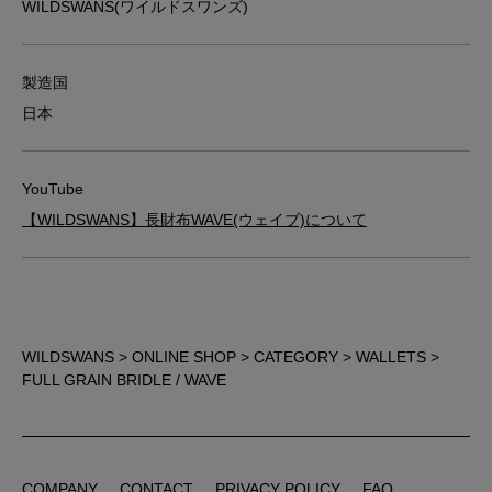
WILDSWANS(ワイルドスワンズ)
製造国
日本
YouTube
【WILDSWANS】長財布WAVE(ウェイブ)について
WILDSWANS
>
ONLINE SHOP
>
CATEGORY
>
WALLETS
>
FULL GRAIN BRIDLE / WAVE
COMPANY
CONTACT
PRIVACY POLICY
FAQ