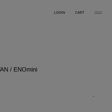
LOGIN
CART
LOGIN
CART
N / ENOmini
-