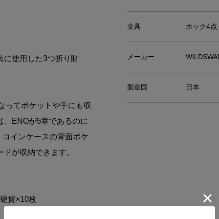
金具
ホック4点
メーカー
WILDSW
装に使用した3つ折り財
製造国
日本
なってポケットや手にも収
、ENOが5室であるのに
じくコインケースの背面ポケ
ードが収納できます。
硬貨×10枚