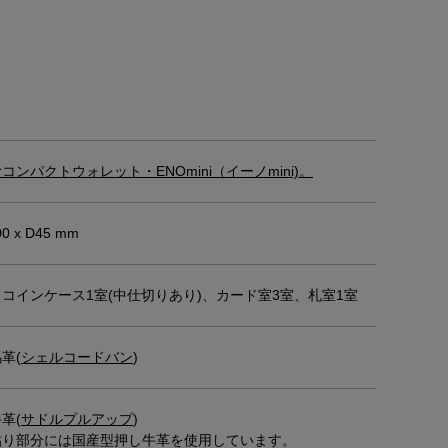
コンパクトウォレット・ENOmini（イーノmini)。
00 x D45 mm
コインケース1室(中仕切りあり)、カード室3室、札室1室
革(
シェルコードバン
)
革(
サドルプルアップ
)
貼り部分には国産型押し牛革を使用しています。