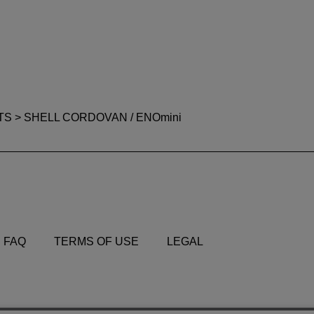
TS
> SHELL CORDOVAN / ENOmini
FAQ
TERMS OF USE
LEGAL
FAQ
TERMS OF USE
LEGAL