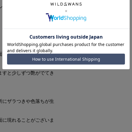
インケース側に空いたスペー
、カードの収納はお控えく
面には色ムラ、シミ、傷、
。
ますと少しずつ艶がでてき
所にザラつきや色落ちが生
面に現れることがございま
。