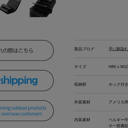
製品ブログ
手に馴染む
サイズ
H80 x W1
収納部
ホック付き
外装素材
アメリカ馬
内装素材
ベルギー牛
※一部裏