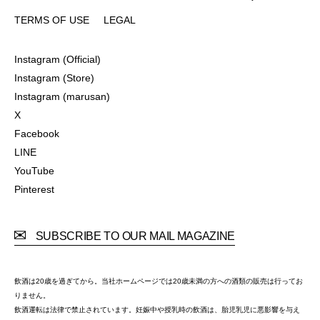
COMPANY
CONTACT
PRIVACY POLICY
FAQ
TERMS OF USE
LEGAL
TERMS OF USE
LEGAL
Instagram (Official)
Instagram (Official)
Instagram (Store)
Instagram (Store)
Instagram (marusan)
Instagram (marusan)
X
X
Facebook
Facebook
LINE
LINE
YouTube
YouTube
Pinterest
Pinterest
SUBSCRIBE TO OUR MAIL MAGAZINE
飲酒は20歳を過ぎてから。当社ホームページでは20歳未満の方への酒類の販売は行ってお
りません。
飲酒運転は法律で禁止されています。妊娠中や授乳時の飲酒は、胎児乳児に悪影響を与え