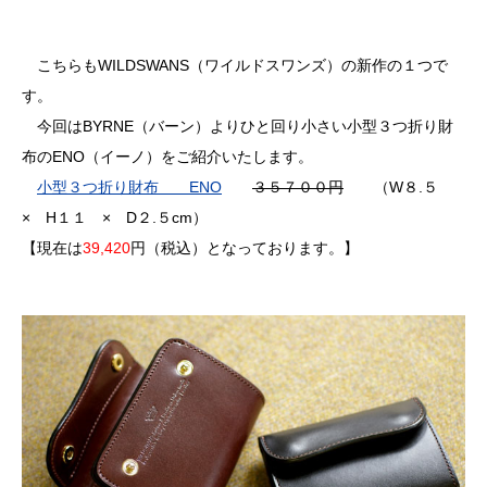
こちらもWILDSWANS（ワイルドスワンズ）の新作の１つで
す。
今回はBYRNE（バーン）よりひと回り小さい小型３つ折り財
布のENO（イーノ）をご紹介いたします。
小型３つ折り財布 ENO
３５７００円
（W８.５
× H１１ × D２.５cm）
【現在は
39,420
円（税込）となっております。】