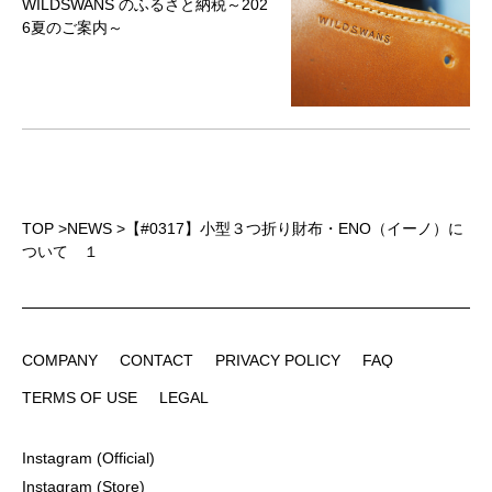
WILDSWANS のふるさと納税～202
6夏のご案内～
TOP
>
NEWS
>
【#0317】小型３つ折り財布・ENO（イーノ）に
ついて １
COMPANY
CONTACT
PRIVACY POLICY
FAQ
COMPANY
CONTACT
PRIVACY POLICY
FAQ
TERMS OF USE
LEGAL
TERMS OF USE
LEGAL
Instagram (Official)
Instagram (Official)
Instagram (Store)